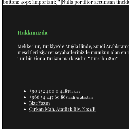
bottom: 40px !important;}”]Nulla porttitor accumsan tincidu
Hakkımızda
Mekke Tur, Türkiye’de Muğla ilinde, Suudi Arabistan’da
mescitleri ziyaret seyahatlerinizde mümkün olan en m
Tur bir Fiona Turizm markasıdır. “Tursab 11810”
+90 252 400 0 448
Türkiye
+966 54 447 69 86
Suudi Arabistan
Bize Yazın
Çırkan Mah. Atatürk Blv. No:1/E