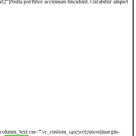
”]Nulla porttitor accumsan tincidunt. Curabitur aliquet
_column_text css=”.vc_custom_1497307579609{margin-