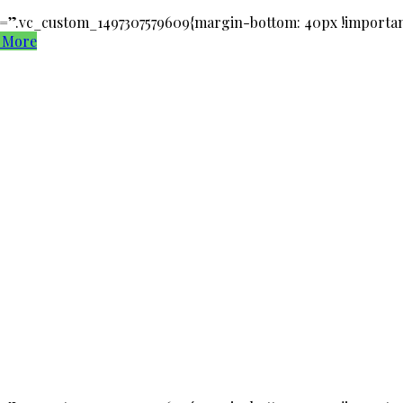
”.vc_custom_1497307579609{margin-bottom: 40px !important;}
 More