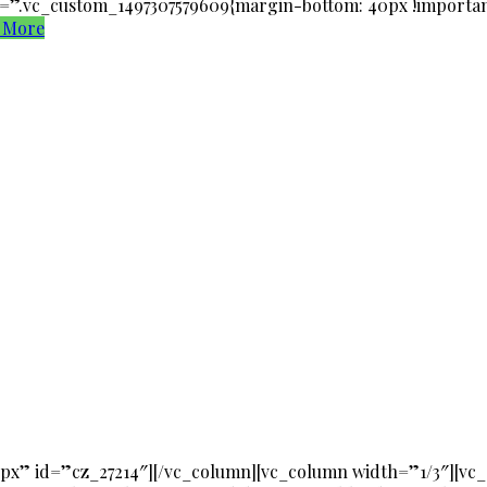
”.vc_custom_1497307579609{margin-bottom: 40px !important;}
 More
px” id=”cz_27214″][/vc_column][vc_column width=”1/3″][vc