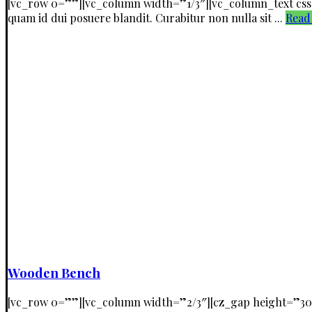
[vc_row 0=””][vc_column width=”1/3″][vc_column_text css=
quam id dui posuere blandit. Curabitur non nulla sit ...
Read
Wooden Bench
[vc_row 0=””][vc_column width=”2/3″][cz_gap height=”30