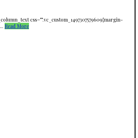
_column_text css=”.vc_custom_1497307579609{margin-
...
Read More