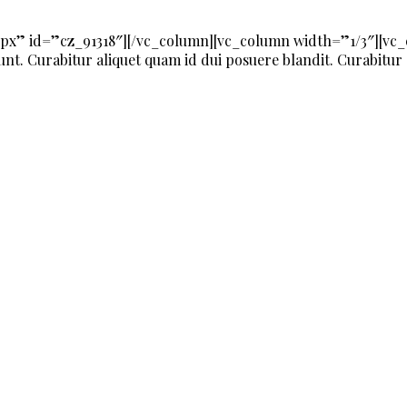
px” id=”cz_91318″][/vc_column][vc_column width=”1/3″][vc
nt. Curabitur aliquet quam id dui posuere blandit. Curabitur 