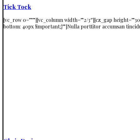
Tick Tock
[vc_row 0=””][vc_column width=”2/3″][cz_gap height=”30
bottom: 40px !important;}”]Nulla porttitor accumsan tincidu