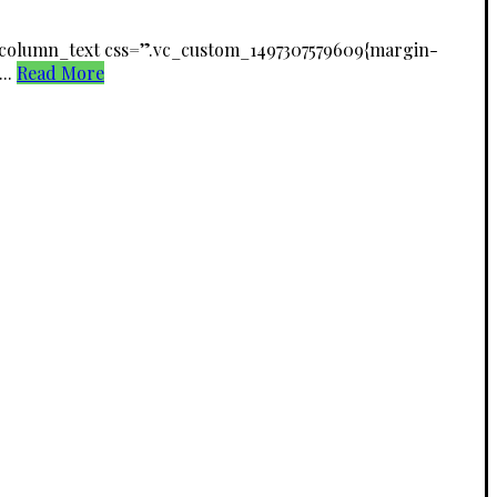
_column_text css=”.vc_custom_1497307579609{margin-
...
Read More