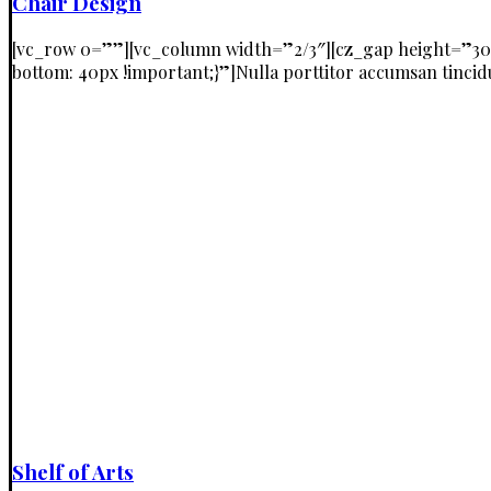
Chair Design
[vc_row 0=””][vc_column width=”2/3″][cz_gap height=”30
bottom: 40px !important;}”]Nulla porttitor accumsan tincidu
Shelf of Arts