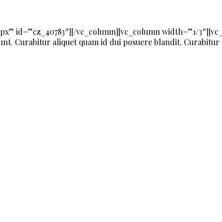
px” id=”cz_40783″][/vc_column][vc_column width=”1/3″][vc
nt. Curabitur aliquet quam id dui posuere blandit. Curabitur 