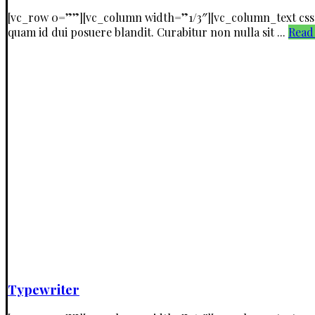
[vc_row 0=””][vc_column width=”1/3″][vc_column_text css=
quam id dui posuere blandit. Curabitur non nulla sit ...
Read
Typewriter