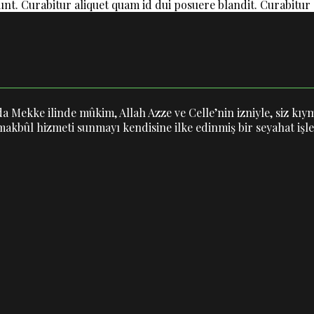
nt. Curabitur aliquet quam id dui posuere blandit. Curabitur 
 Mekke ilinde mûkim, Allah Azze ve Celle’nin izniyle, siz kıym
akbûl hizmeti sunmayı kendisine ilke edinmiş bir seyahat işle