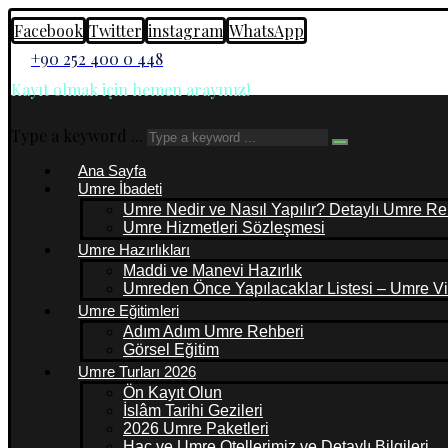
Facebook
Twitter
instagram
WhatsApp
+90 252 400 0 448
Kayıt olmak için hemen arayınız!
Type a keyword ...
Ana Sayfa
Umre İbadeti
Umre Nedir ve Nasıl Yapılır? Detaylı Umre Re
Umre Hizmetleri Sözleşmesi
Umre Hazırlıkları
Maddi ve Manevi Hazırlık
Umreden Önce Yapılacaklar Listesi – Umre Vi
Umre Eğitimleri
Adım Adım Umre Rehberi
Görsel Eğitim
Umre Turları 2026
Ön Kayıt Olun
İslâm Tarihi Gezileri
2026 Umre Paketleri
Hac ve Umre Otellerimiz ve Detaylı Bilgileri