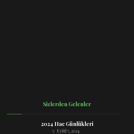
+90 252 400 0 448
Türkiye
+966 54 447 69 86
Suudi Arabistan
Bize Yazın
Çırkan Mah. Atatürk Blv. No:1/E
Sizlerden Gelenler
2024 Hac Günlükleri
Eylül 7, 2024