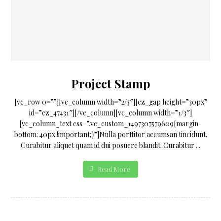
Project Stamp
[vc_row 0=””][vc_column width=”2/3″][cz_gap height=”30px”
id=”cz_47431″][/vc_column][vc_column width=”1/3″]
[vc_column_text css=”.vc_custom_1497307579609{margin-
bottom: 40px !important;}”]Nulla porttitor accumsan tincidunt.
Curabitur aliquet quam id dui posuere blandit. Curabitur ...
Read More