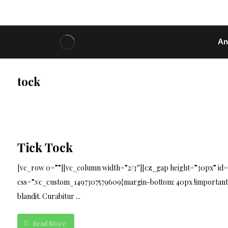
An
tock
Tick Tock
[vc_row 0=””][vc_column width=”2/3″][cz_gap height=”30px” id
css=”.vc_custom_1497307579609{margin-bottom: 40px !important;}”
blandit. Curabitur ...
Read More