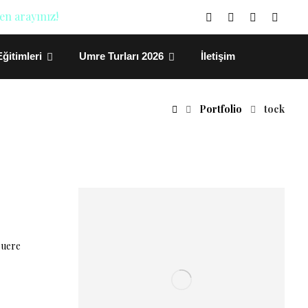
en arayınız!
ğitimleri
Umre Turları 2026
İletişim
Portfolio
tock
suere