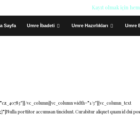
Kayıt olmak için hem
a Sayfa
Umre İbadeti
Umre Hazırlıkları
Umre E
=”cz_40783″][/vc_column][vc_column width=”1/3″][vc_column_text
]Nulla porttitor accumsan tincidunt. Curabitur aliquet quam id dui po