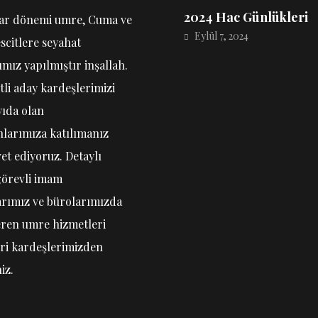
2024 Hac Günlükleri
ar dönemi umre, Cuma ve
Eylül 7, 2024
scitlere seyahat
ız yapılmıştır inşallah.
tli aday kardeşlerimizi
yıda olan
larımıza katılımanız
et ediyoruz. Detaylı
 görevli imam
arımız ve bürolarımızda
eren umre hizmetleri
eri kardeşlerimizden
iz.