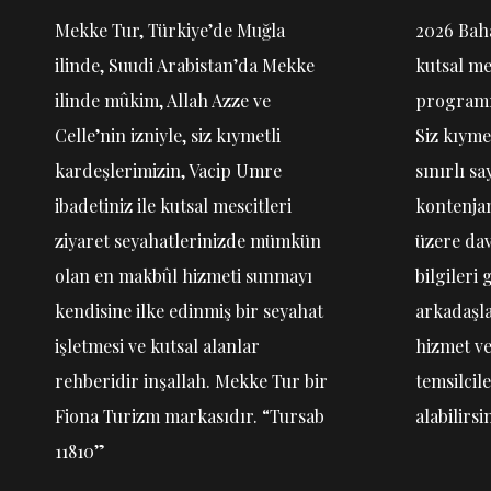
Mekke Tur, Türkiye’de Muğla
2026 Bah
ilinde, Suudi Arabistan’da Mekke
kutsal me
ilinde mûkim, Allah Azze ve
programım
Celle’nin izniyle, siz kıymetli
Siz kıyme
kardeşlerimizin, Vacip Umre
sınırlı sa
ibadetiniz ile kutsal mescitleri
kontenjan
ziyaret seyahatlerinizde mümkün
üzere dav
olan en makbûl hizmeti sunmayı
bilgileri
kendisine ilke edinmiş bir seyahat
arkadaşl
işletmesi ve kutsal alanlar
hizmet v
rehberidir inşallah. Mekke Tur bir
temsilcil
Fiona Turizm markasıdır. “Tursab
alabilirsin
11810”