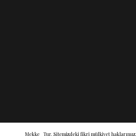
+90 252 400 0 448
Türkiye
+966 54 447 69 86
Suudi Arabistan
Bize Yazın
Çırkan Mah. Atatürk Blv.
No:1/E
Mekke
Tur. Sitemizdeki fikri mülkiyet haklarımı